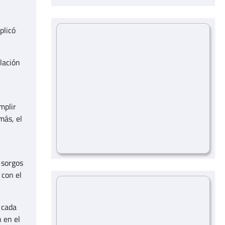
plicó
lación
mplir
más, el
 sorgos
 con el
 cada
n en el