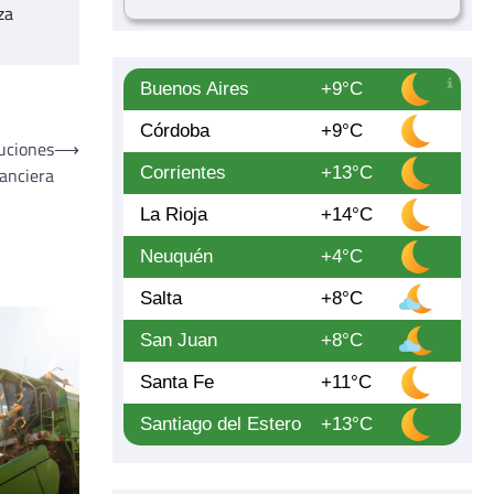
za
Buenos Aires
+9°C
Córdoba
+9°C
luciones
⟶
nanciera
Corrientes
+13°C
La Rioja
+14°C
Neuquén
+4°C
Salta
+8°C
San Juan
+8°C
Santa Fe
+11°C
Santiago del Estero
+13°C