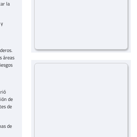
ar la
 y
deros.
s áreas
riesgos
rió
ión de
tes de
has de