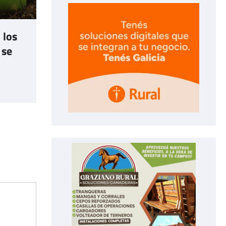
 los
 se