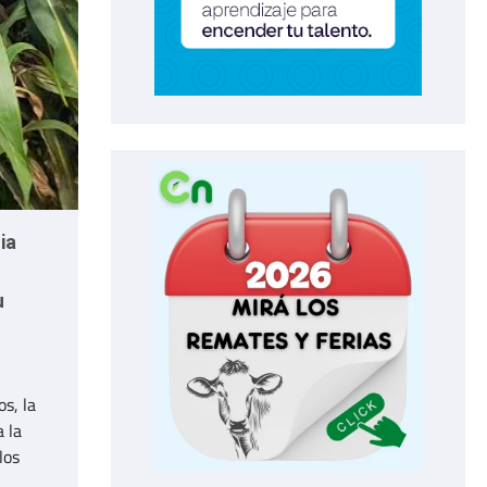
ia
u
os, la
 la
los