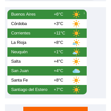
Buenos Aires
+6°C
Córdoba
+3°C
Corrientes
+11°C
La Rioja
+8°C
Neuquén
+1°C
Salta
+4°C
San Juan
+4°C
Santa Fe
+8°C
Santiago del Estero
+7°C