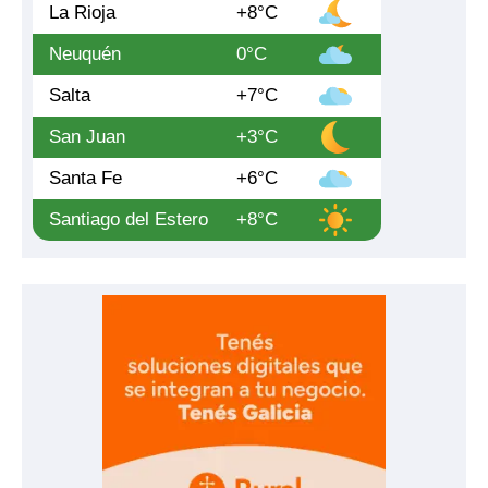
La Rioja
+8°C
Neuquén
0°C
Salta
+7°C
San Juan
+3°C
Santa Fe
+6°C
Santiago del Estero
+8°C