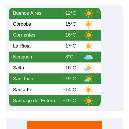
Buenos Aires
+12°C
Córdoba
+15°C
Corrientes
+16°C
La Rioja
+17°C
Neuquén
+8°C
Salta
+16°C
San Juan
+19°C
Santa Fe
+14°C
Santiago del Estero
+19°C