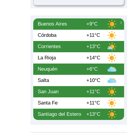
Buenos Aires
+9°C
Córdoba
+11°C
Corrientes
+13°C
La Rioja
+14°C
Neuquén
+6°C
Salta
+10°C
San Juan
+11°C
Santa Fe
+11°C
Santiago del Estero
+13°C