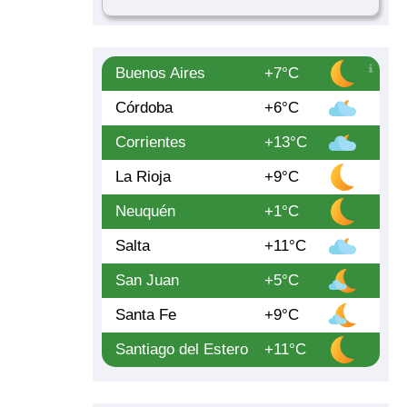
Buenos Aires
+7°C
Córdoba
+6°C
Corrientes
+13°C
La Rioja
+9°C
Neuquén
+1°C
Salta
+11°C
San Juan
+5°C
Santa Fe
+9°C
Santiago del Estero
+11°C