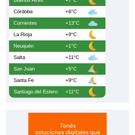
Buenos Aires
+7°C
Córdoba
+6°C
Corrientes
+13°C
La Rioja
+9°C
Neuquén
+1°C
Salta
+11°C
San Juan
+5°C
Santa Fe
+9°C
Santiago del Estero
+11°C