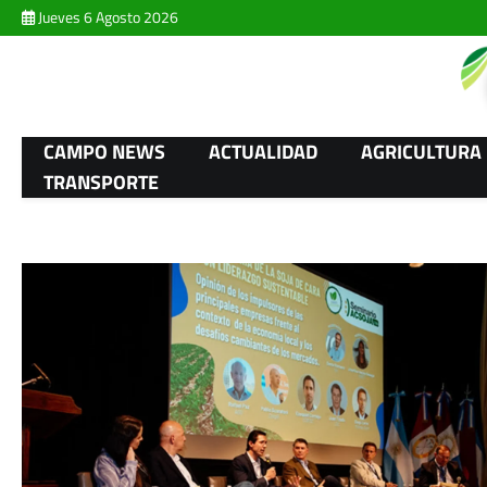
Skip
Jueves 6 Agosto 2026
to
content
CAMPO NEWS
ACTUALIDAD
AGRICULTURA
TRANSPORTE