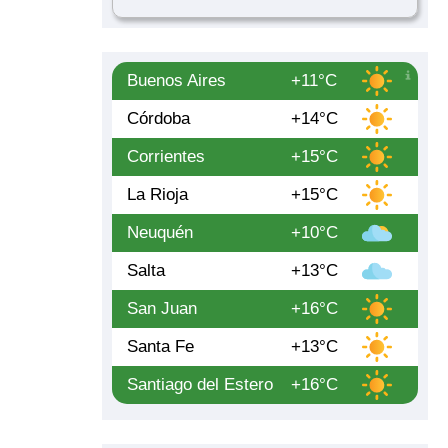
Buenos Aires
+11°C
Córdoba
+14°C
Corrientes
+15°C
La Rioja
+15°C
Neuquén
+10°C
Salta
+13°C
San Juan
+16°C
Santa Fe
+13°C
Santiago del Estero
+16°C