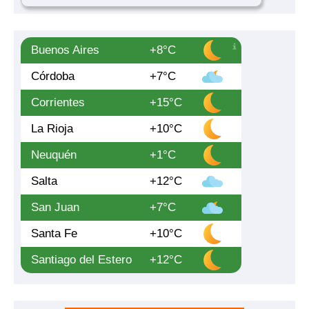
Buenos Aires
+8°C
Córdoba
+7°C
Corrientes
+15°C
La Rioja
+10°C
Neuquén
+1°C
Salta
+12°C
San Juan
+7°C
Santa Fe
+10°C
Santiago del Estero
+12°C