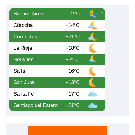
Buenos Aires
+12°C
Córdoba
+14°C
Corrientes
+21°C
La Rioja
+18°C
Neuquén
+3°C
Salta
+16°C
San Juan
+13°C
Santa Fe
+17°C
Santiago del Estero
+21°C