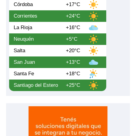
Córdoba
+17°C
Corrientes
+24°C
La Rioja
+16°C
Neuquén
+5°C
Salta
+20°C
San Juan
+13°C
Santa Fe
+18°C
Santiago del Estero
+25°C