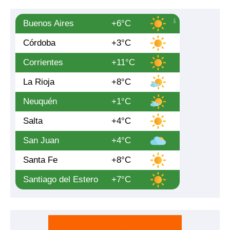
Buenos Aires
+6°C
Córdoba
+3°C
Corrientes
+11°C
La Rioja
+8°C
Neuquén
+1°C
Salta
+4°C
San Juan
+4°C
Santa Fe
+8°C
Santiago del Estero
+7°C