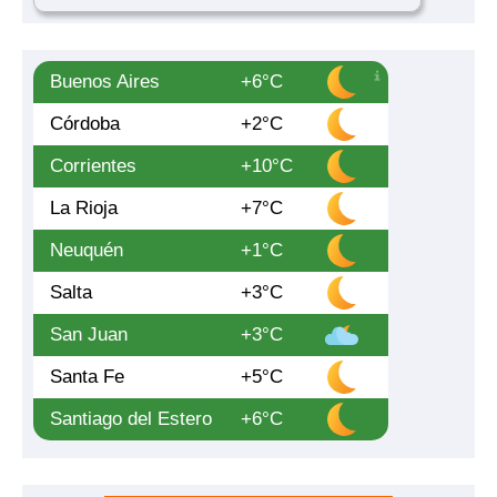
Buenos Aires
+6°C
Córdoba
+2°C
Corrientes
+10°C
La Rioja
+7°C
Neuquén
+1°C
Salta
+3°C
San Juan
+3°C
Santa Fe
+5°C
Santiago del Estero
+6°C