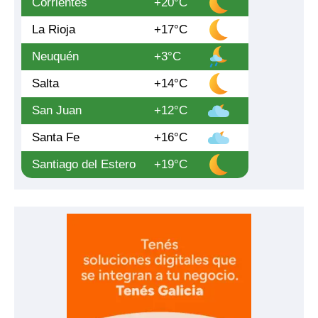
Corrientes
+20°C
La Rioja
+17°C
Neuquén
+3°C
Salta
+14°C
San Juan
+12°C
Santa Fe
+16°C
Santiago del Estero
+19°C