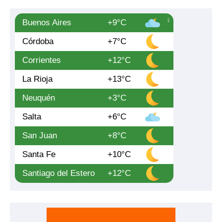
Buenos Aires
+9°C
Córdoba
+7°C
Corrientes
+12°C
La Rioja
+13°C
Neuquén
+3°C
Salta
+6°C
San Juan
+8°C
Santa Fe
+10°C
Santiago del Estero
+12°C