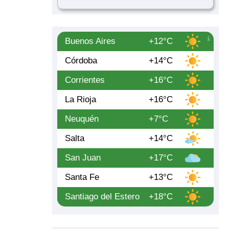
Buenos Aires
+12°C
Córdoba
+14°C
Corrientes
+16°C
La Rioja
+16°C
Neuquén
+7°C
Salta
+14°C
San Juan
+17°C
Santa Fe
+13°C
Santiago del Estero
+18°C