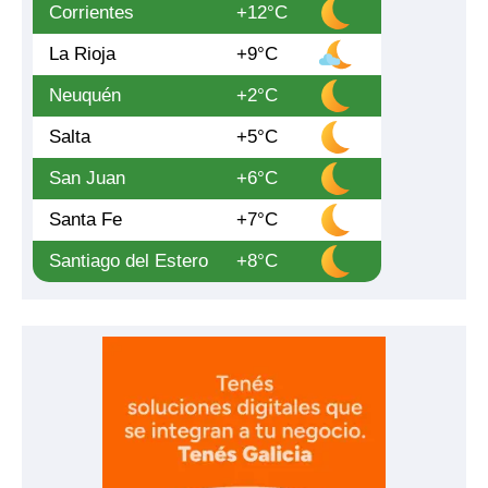
Corrientes
+12°C
La Rioja
+9°C
Neuquén
+2°C
Salta
+5°C
San Juan
+6°C
Santa Fe
+7°C
Santiago del Estero
+8°C