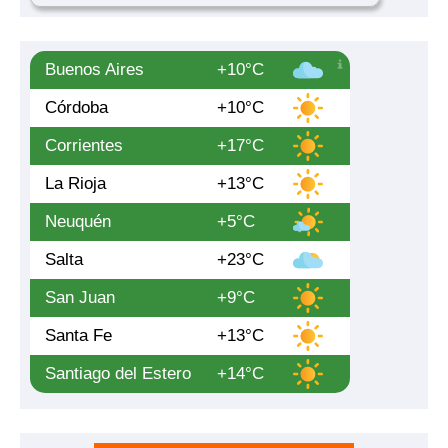
Buenos Aires
+10°C
Córdoba
+10°C
Corrientes
+17°C
La Rioja
+13°C
Neuquén
+5°C
Salta
+23°C
San Juan
+9°C
Santa Fe
+13°C
Santiago del Estero
+14°C