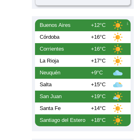
Buenos Aires
+12°C
Córdoba
+16°C
Corrientes
+16°C
La Rioja
+17°C
Neuquén
+9°C
Salta
+15°C
San Juan
+19°C
Santa Fe
+14°C
Santiago del Estero
+18°C