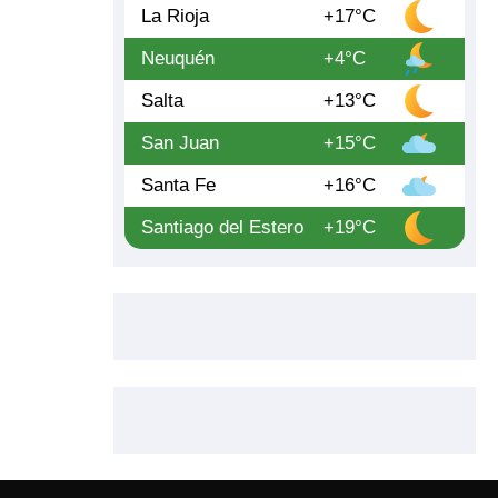
La Rioja
+17°C
Neuquén
+4°C
Salta
+13°C
San Juan
+15°C
Santa Fe
+16°C
Santiago del Estero
+19°C