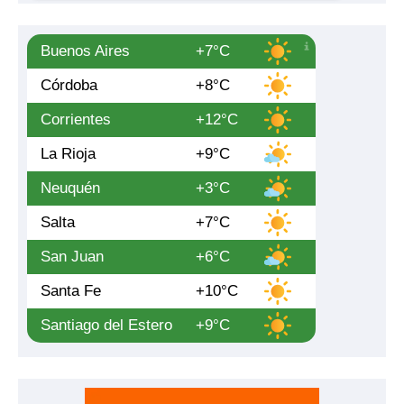
Buenos Aires
+7°C
Córdoba
+8°C
Corrientes
+12°C
La Rioja
+9°C
Neuquén
+3°C
Salta
+7°C
San Juan
+6°C
Santa Fe
+10°C
Santiago del Estero
+9°C