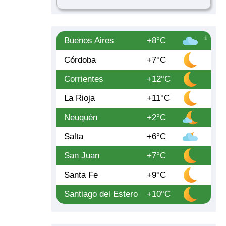
Buenos Aires
+8°C
Córdoba
+7°C
Corrientes
+12°C
La Rioja
+11°C
Neuquén
+2°C
Salta
+6°C
San Juan
+7°C
Santa Fe
+9°C
Santiago del Estero
+10°C