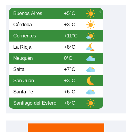
Buenos Aires
+5°C
Córdoba
+3°C
Corrientes
+11°C
La Rioja
+8°C
Neuquén
0°C
Salta
+7°C
San Juan
+3°C
Santa Fe
+6°C
Santiago del Estero
+8°C