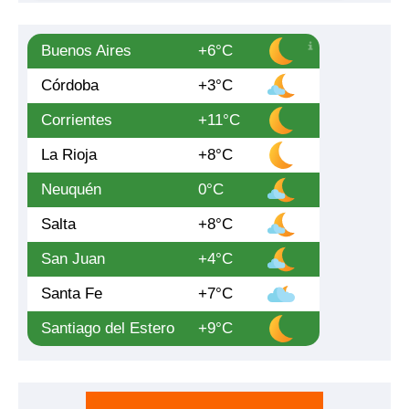
Buenos Aires
+6°C
Córdoba
+3°C
Corrientes
+11°C
La Rioja
+8°C
Neuquén
0°C
Salta
+8°C
San Juan
+4°C
Santa Fe
+7°C
Santiago del Estero
+9°C