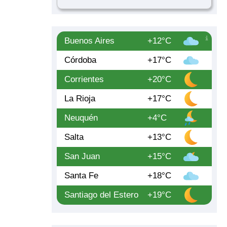
Buenos Aires
+12°C
Córdoba
+17°C
Corrientes
+20°C
La Rioja
+17°C
Neuquén
+4°C
Salta
+13°C
San Juan
+15°C
Santa Fe
+18°C
Santiago del Estero
+19°C