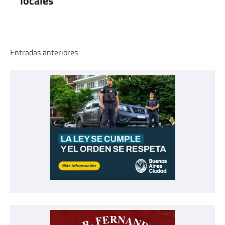
locales
Navegación
Entradas anteriores
de
entradas