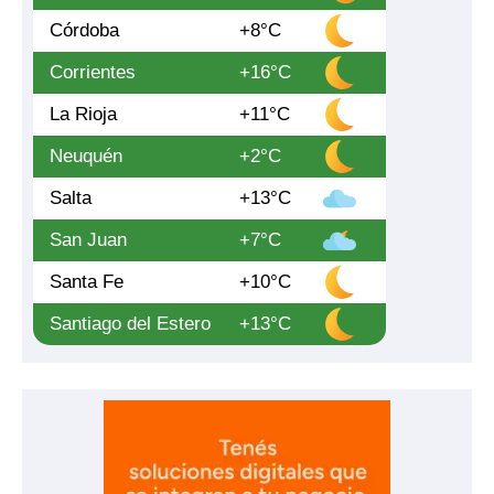
Córdoba
+8°C
Corrientes
+16°C
La Rioja
+11°C
Neuquén
+2°C
Salta
+13°C
San Juan
+7°C
Santa Fe
+10°C
Santiago del Estero
+13°C