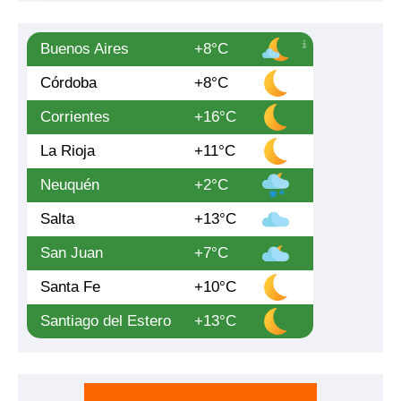
Buenos Aires
+8°C
Córdoba
+8°C
Corrientes
+16°C
La Rioja
+11°C
Neuquén
+2°C
Salta
+13°C
San Juan
+7°C
Santa Fe
+10°C
Santiago del Estero
+13°C