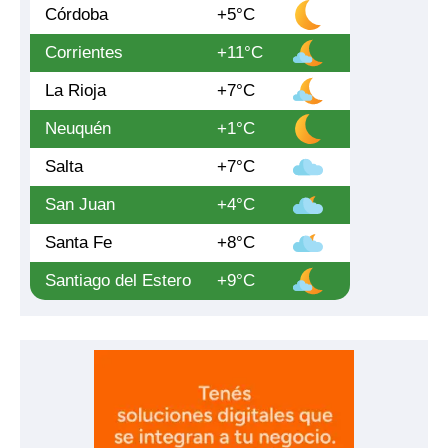
Córdoba
+5°C
Corrientes
+11°C
La Rioja
+7°C
Neuquén
+1°C
Salta
+7°C
San Juan
+4°C
Santa Fe
+8°C
Santiago del Estero
+9°C