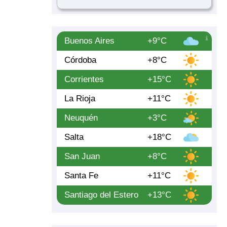
Buenos Aires
+9°C
Córdoba
+8°C
Corrientes
+15°C
La Rioja
+11°C
Neuquén
+3°C
Salta
+18°C
San Juan
+8°C
Santa Fe
+11°C
Santiago del Estero
+13°C