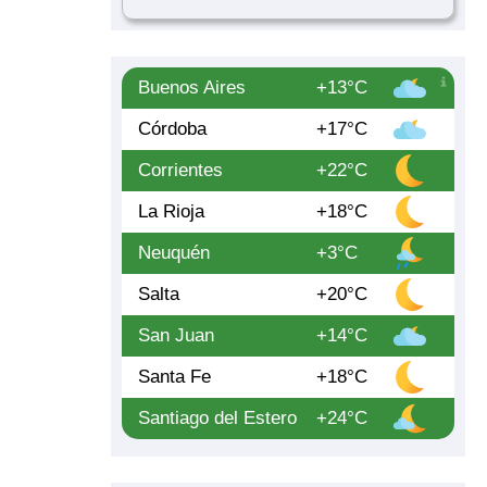
Buenos Aires
+13°C
Córdoba
+17°C
Corrientes
+22°C
La Rioja
+18°C
Neuquén
+3°C
Salta
+20°C
San Juan
+14°C
Santa Fe
+18°C
Santiago del Estero
+24°C