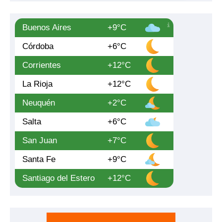
Buenos Aires
+9°C
Córdoba
+6°C
Corrientes
+12°C
La Rioja
+12°C
Neuquén
+2°C
Salta
+6°C
San Juan
+7°C
Santa Fe
+9°C
Santiago del Estero
+12°C