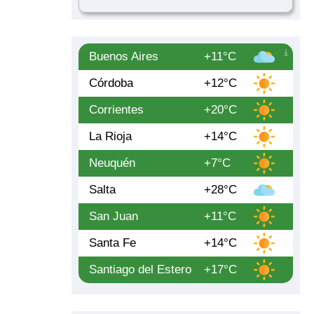
Buenos Aires
+11°C
Córdoba
+12°C
Corrientes
+20°C
La Rioja
+14°C
Neuquén
+7°C
Salta
+28°C
San Juan
+11°C
Santa Fe
+14°C
Santiago del Estero
+17°C