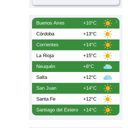
Buenos Aires
+10°C
Córdoba
+13°C
Corrientes
+14°C
La Rioja
+15°C
Neuquén
+8°C
Salta
+12°C
San Juan
+14°C
Santa Fe
+12°C
Santiago del Estero
+14°C