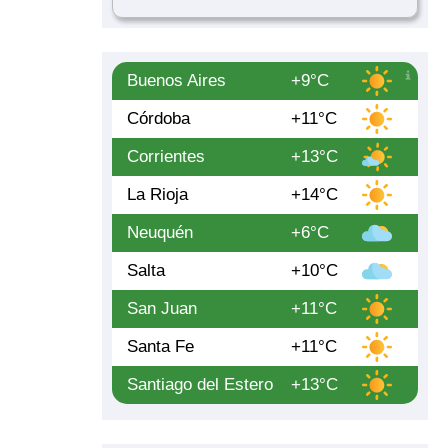
Buenos Aires
+9°C
Córdoba
+11°C
Corrientes
+13°C
La Rioja
+14°C
Neuquén
+6°C
Salta
+10°C
San Juan
+11°C
Santa Fe
+11°C
Santiago del Estero
+13°C