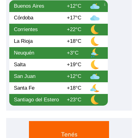
Buenos Aires
+12°C
Córdoba
+17°C
Corrientes
+22°C
La Rioja
+18°C
Neuquén
+3°C
Salta
+19°C
San Juan
+12°C
Santa Fe
+18°C
Santiago del Estero
+23°C